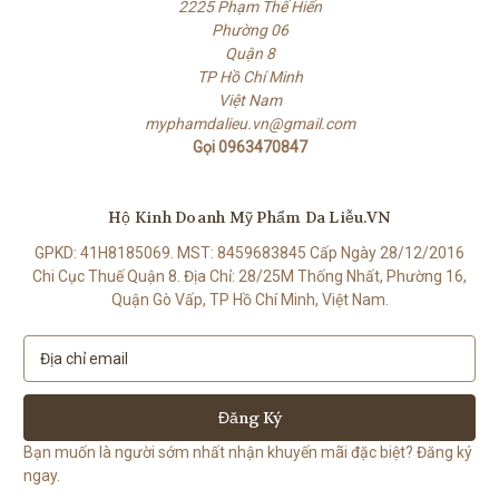
2225 Phạm Thế Hiển
Phường 06
Quận 8
TP Hồ Chí Minh
Việt Nam
myphamdalieu.vn@gmail.com
Gọi 0963470847
Hộ Kinh Doanh Mỹ Phẩm Da Liễu.VN
GPKD: 41H8185069. MST: 8459683845 Cấp Ngày 28/12/2016
Chi Cục Thuế Quận 8. Địa Chỉ: 28/25M Thống Nhất, Phường 16,
Quận Gò Vấp, TP Hồ Chí Minh, Việt Nam.
E
m
a
i
l
Bạn muốn là người sớm nhất nhận khuyến mãi đặc biệt? Đăng ký
A
ngay.
d