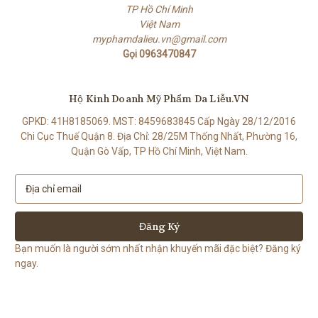
TP Hồ Chí Minh
Việt Nam
myphamdalieu.vn@gmail.com
Gọi 0963470847
Hộ Kinh Doanh Mỹ Phẩm Da Liễu.VN
GPKD: 41H8185069. MST: 8459683845 Cấp Ngày 28/12/2016
Chi Cục Thuế Quận 8. Địa Chỉ: 28/25M Thống Nhất, Phường 16,
Quận Gò Vấp, TP Hồ Chí Minh, Việt Nam.
E
m
a
i
l
Bạn muốn là người sớm nhất nhận khuyến mãi đặc biệt? Đăng ký
A
ngay.
d
d
r
e