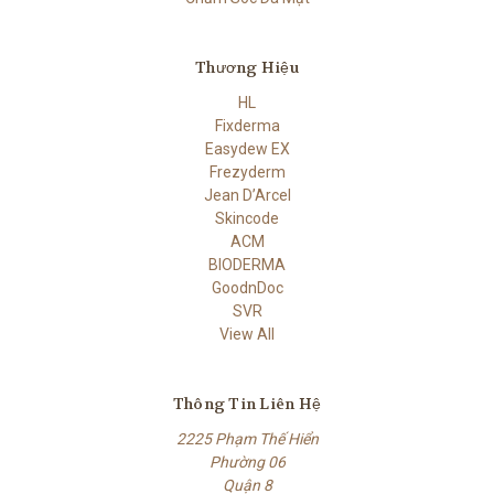
Thương Hiệu
HL
Fixderma
Easydew EX
Frezyderm
Jean D’Arcel
Skincode
ACM
BIODERMA
GoodnDoc
SVR
View All
Thông Tin Liên Hệ
2225 Phạm Thế Hiển
Phường 06
Quận 8