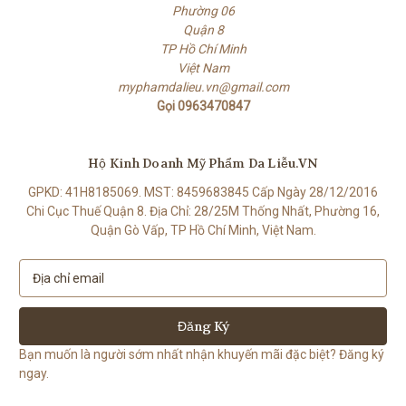
Phường 06
Quận 8
TP Hồ Chí Minh
Việt Nam
myphamdalieu.vn@gmail.com
Gọi 0963470847
Hộ Kinh Doanh Mỹ Phẩm Da Liễu.VN
GPKD: 41H8185069. MST: 8459683845 Cấp Ngày 28/12/2016
Chi Cục Thuế Quận 8. Địa Chỉ: 28/25M Thống Nhất, Phường 16,
Quận Gò Vấp, TP Hồ Chí Minh, Việt Nam.
E
m
a
i
l
Bạn muốn là người sớm nhất nhận khuyến mãi đặc biệt? Đăng ký
A
ngay.
d
d