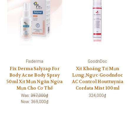
Fixderma
GoodnDoc
Fix Derma Salyzap For
Xịt Khoáng Trị Mụn
Body Acne Body Spray
Lưng,Ngực-Goodndoc
50ml Xịt Mụn Ngăn Ngừa
AC Control Houttuynia
Mụn Cho Cơ Thể
Cordata Mist 100ml
Was:
397,000₫
324,000₫
Now:
369,000₫