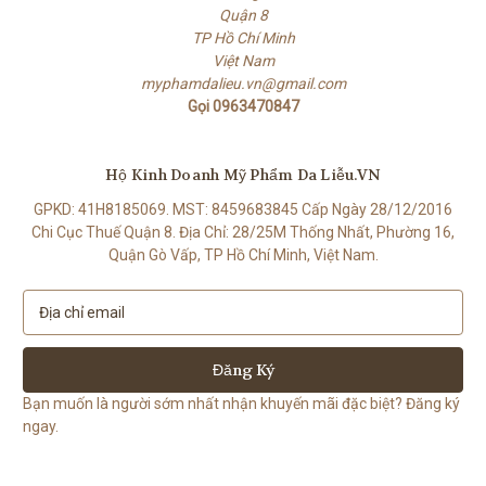
Quận 8
TP Hồ Chí Minh
Việt Nam
myphamdalieu.vn@gmail.com
Gọi 0963470847
Hộ Kinh Doanh Mỹ Phẩm Da Liễu.VN
GPKD: 41H8185069. MST: 8459683845 Cấp Ngày 28/12/2016
Chi Cục Thuế Quận 8. Địa Chỉ: 28/25M Thống Nhất, Phường 16,
Quận Gò Vấp, TP Hồ Chí Minh, Việt Nam.
E
m
a
i
l
Bạn muốn là người sớm nhất nhận khuyến mãi đặc biệt? Đăng ký
A
ngay.
d
d
r