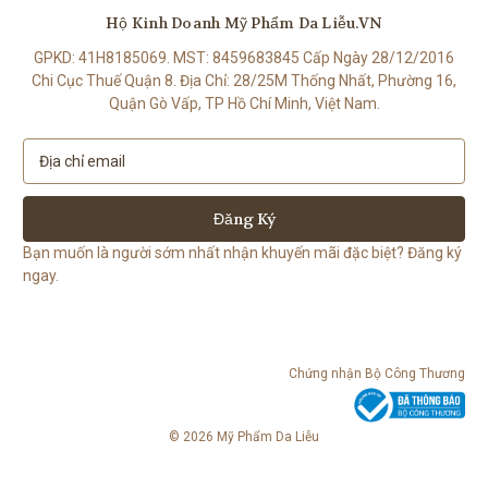
Hộ Kinh Doanh Mỹ Phẩm Da Liễu.VN
GPKD: 41H8185069. MST: 8459683845 Cấp Ngày 28/12/2016
Chi Cục Thuế Quận 8. Địa Chỉ: 28/25M Thống Nhất, Phường 16,
Quận Gò Vấp, TP Hồ Chí Minh, Việt Nam.
E
m
a
i
l
Bạn muốn là người sớm nhất nhận khuyến mãi đặc biệt? Đăng ký
A
ngay.
d
d
r
e
Chứng nhận
Bộ Công Thương
s
s
© 2026 Mỹ Phẩm Da Liễu