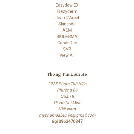
Easydew EX
Frezyderm
Jean D’Arcel
Skincode
ACM
BIODERMA
GoodnDoc
SVR
View All
Thông Tin Liên Hệ
2225 Phạm Thế Hiển
Phường 06
Quận 8
TP Hồ Chí Minh
Việt Nam
myphamdalieu.vn@gmail.com
Gọi 0963470847