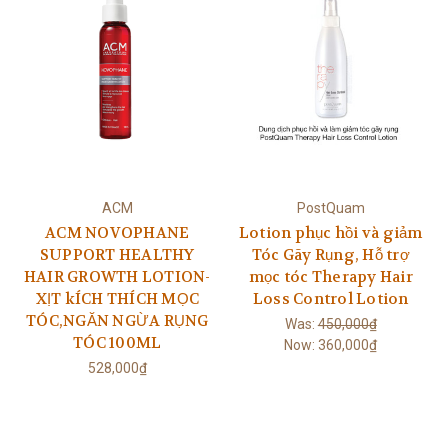
ACM
PostQuam
ACM NOVOPHANE
Lotion phục hồi và giảm
SUPPORT HEALTHY
Tóc Gãy Rụng, Hỗ trợ
HAIR GROWTH LOTION-
mọc tóc Therapy Hair
XỊT kÍCH THÍCH MỌC
Loss Control Lotion
TÓC,NGĂN NGỪA RỤNG
Was:
450,000₫
TÓC 100ML
Now:
360,000₫
528,000₫