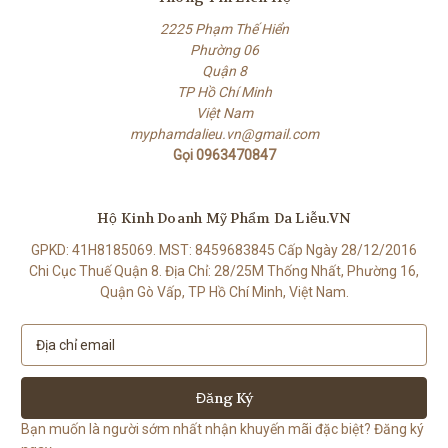
2225 Phạm Thế Hiển
Phường 06
Quận 8
TP Hồ Chí Minh
Việt Nam
myphamdalieu.vn@gmail.com
Gọi 0963470847
Hộ Kinh Doanh Mỹ Phẩm Da Liễu.VN
GPKD: 41H8185069. MST: 8459683845 Cấp Ngày 28/12/2016
Chi Cục Thuế Quận 8. Địa Chỉ: 28/25M Thống Nhất, Phường 16,
Quận Gò Vấp, TP Hồ Chí Minh, Việt Nam.
E
m
a
i
l
Bạn muốn là người sớm nhất nhận khuyến mãi đặc biệt? Đăng ký
A