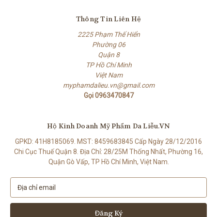
Thông Tin Liên Hệ
2225 Phạm Thế Hiển
Phường 06
Quận 8
TP Hồ Chí Minh
Việt Nam
myphamdalieu.vn@gmail.com
Gọi 0963470847
Hộ Kinh Doanh Mỹ Phẩm Da Liễu.VN
GPKD: 41H8185069. MST: 8459683845 Cấp Ngày 28/12/2016
Chi Cục Thuế Quận 8. Địa Chỉ: 28/25M Thống Nhất, Phường 16,
Quận Gò Vấp, TP Hồ Chí Minh, Việt Nam.
E
m
a
i