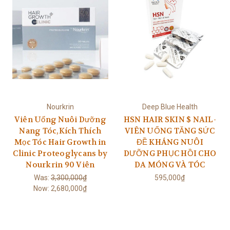
Nourkrin
Deep Blue Health
Viên Uống Nuôi Dưỡng
HSN HAIR SKIN $ NAIL-
Nang Tóc,Kích Thích
VIÊN UỐNG TĂNG SỨC
Mọc Tóc Hair Growth in
ĐỀ KHÁNG NUÔI
Clinic Proteoglycans by
DƯỠNG PHỤC HỒI CHO
Nourkrin 90 Viên
DA MÓNG VÀ TÓC
Was:
3,300,000₫
595,000₫
Now:
2,680,000₫