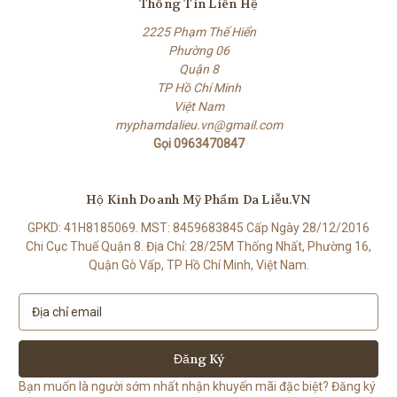
Thông Tin Liên Hệ
2225 Phạm Thế Hiển
Phường 06
Quận 8
TP Hồ Chí Minh
Việt Nam
myphamdalieu.vn@gmail.com
Gọi 0963470847
Hộ Kinh Doanh Mỹ Phẩm Da Liễu.VN
GPKD: 41H8185069. MST: 8459683845 Cấp Ngày 28/12/2016
Chi Cục Thuế Quận 8. Địa Chỉ: 28/25M Thống Nhất, Phường 16,
Quận Gò Vấp, TP Hồ Chí Minh, Việt Nam.
E
m
a
i
l
Bạn muốn là người sớm nhất nhận khuyến mãi đặc biệt? Đăng ký
A