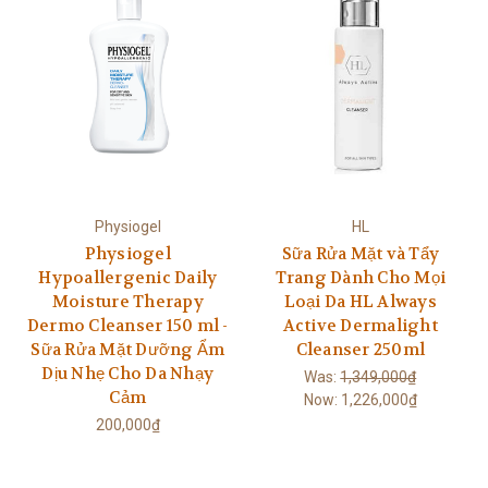
Physiogel
HL
Physiogel
Sữa Rửa Mặt và Tẩy
Hypoallergenic Daily
Trang Dành Cho Mọi
Moisture Therapy
Loại Da HL Always
Dermo Cleanser 150 ml -
Active Dermalight
Sữa Rửa Mặt Dưỡng Ẩm
Cleanser 250ml
Dịu Nhẹ Cho Da Nhạy
Was:
1,349,000₫
Cảm
Now:
1,226,000₫
200,000₫