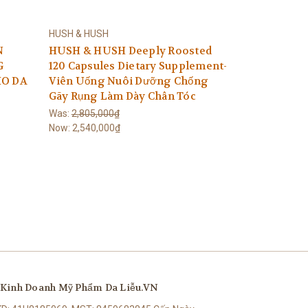
HUSH & HUSH
N
HUSH & HUSH Deeply Roosted
G
120 Capsules Dietary Supplement-
HO DA
Viên Uống Nuôi Dưỡng Chống
Gãy Rụng Làm Dày Chân Tóc
Was:
2,805,000₫
Now:
2,540,000₫
Kinh Doanh Mỹ Phẩm Da Liễu.VN