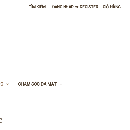
TÌM KIẾM
ĐĂNG NHẬP
or
REGISTER
GIỎ HÀNG
NG
CHĂM SÓC DA MẶT
c