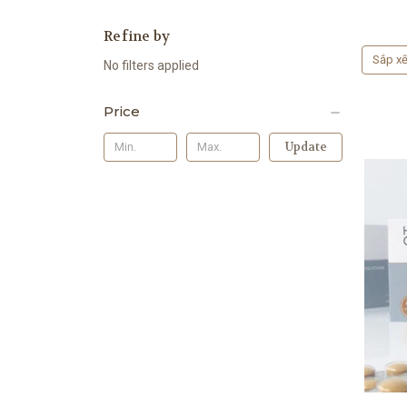
Refine by
Sắp xế
No filters applied
Price
Update