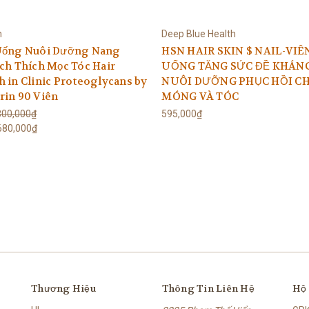
n
Deep Blue Health
Uống Nuôi Dưỡng Nang
HSN HAIR SKIN $ NAIL-VIÊ
ch Thích Mọc Tóc Hair
UỐNG TĂNG SỨC ĐỀ KHÁN
 in Clinic Proteoglycans by
NUÔI DƯỠNG PHỤC HỒI C
rin 90 Viên
MÓNG VÀ TÓC
300,000₫
595,000₫
680,000₫
Thương Hiệu
Thông Tin Liên Hệ
Hộ 